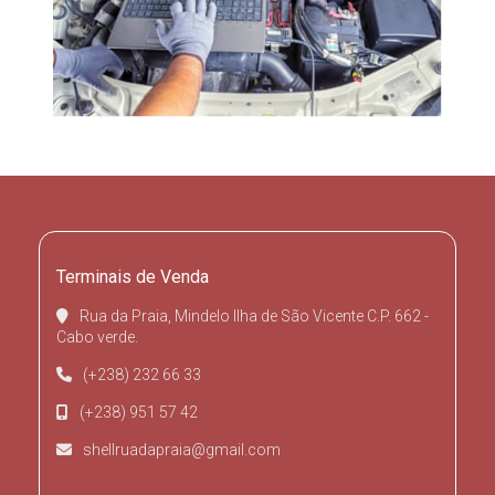
Terminais de Venda
Rua da Praia, Mindelo Ilha de São Vicente C.P. 662 -
Cabo verde.
(+238) 232 66 33
(+238) 951 57 42
shellruadapraia@gmail.com