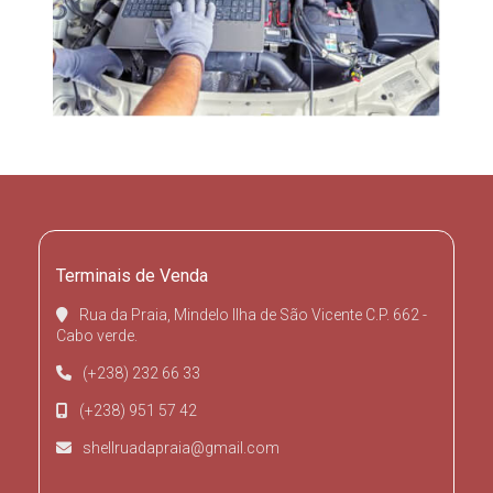
Terminais de Venda
Rua da Praia, Mindelo Ilha de São Vicente C.P. 662 -
Cabo verde.
(+238) 232 66 33
(+238) 951 57 42
shellruadapraia@gmail.com