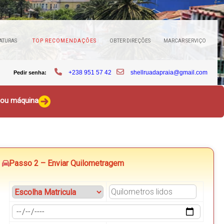
ATURAS
TOP RECOMENDAÇÕES
OBTER DIREÇÕES
MARCAR SERVIÇO
+238 951 57 42
shellruadapraia@gmail.com
Pedir senha:
o ou máquina
Passo 2 – Enviar Quilometragem