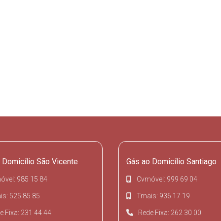
 Domicílio São Vicente
Gás ao Domicílio Santiago
óvel: 985 15 84
Cvmóvel: 999 69 04
s: 525 85 85
Tmais: 936 17 19
e Fixa: 231 44 44
Rede Fixa: 262 30 00