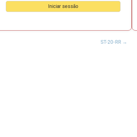
ST-20-RR
→