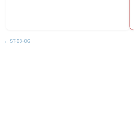
←
ST-03-OG