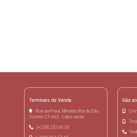
Terminais de Venda
Gás ao
Rua da Praia, Mindelo Ilha de São
Cvm
Vicente C.P. 662 - Cabo verde.
Tmai
(+238) 232 66 33
Red