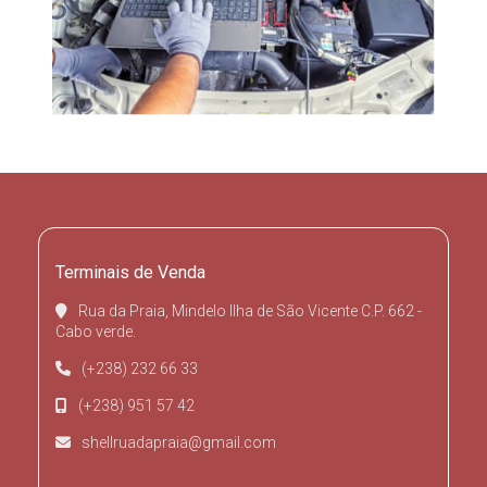
Terminais de Venda
Rua da Praia, Mindelo Ilha de São Vicente C.P. 662 -
Cabo verde.
(+238) 232 66 33
(+238) 951 57 42
shellruadapraia@gmail.com