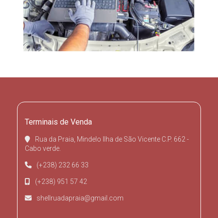
Terminais de Venda
Rua da Praia, Mindelo Ilha de São Vicente C.P. 662 -
Cabo verde.
(+238) 232 66 33
(+238) 951 57 42
shellruadapraia@gmail.com