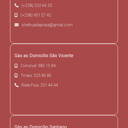
(+238) 232 66 33
(+238) 951 57 42
shellruadapraia@gmail.com
Gás ao Domicílio São Vicente
Cvmóvel: 985 15 84
Tmais: 525 85 85
Rede Fixa: 231 44 44
Gás ao Domicílio Santiago