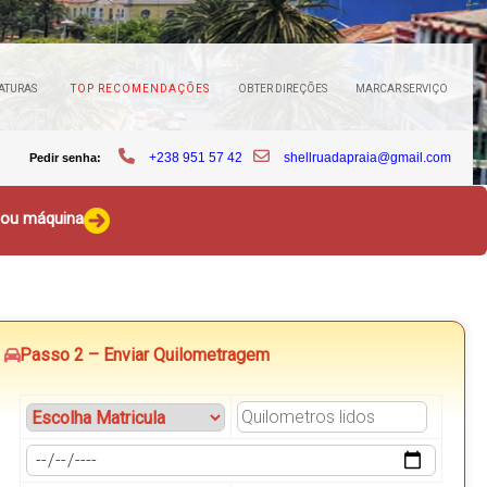
ATURAS
TOP RECOMENDAÇÕES
OBTER DIREÇÕES
MARCAR SERVIÇO
+238 951 57 42
shellruadapraia@gmail.com
Pedir senha:
o ou máquina
Passo 2 – Enviar Quilometragem