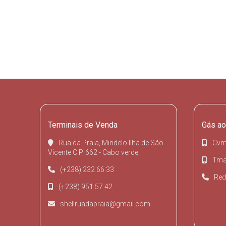
Terminais de Venda
Gás ao
Rua da Praia, Mindelo Ilha de São
Cvm
Vicente C.P. 662 - Cabo verde.
Tmai
(+238) 232 66 33
Red
(+238) 951 57 42
shellruadapraia@gmail.com