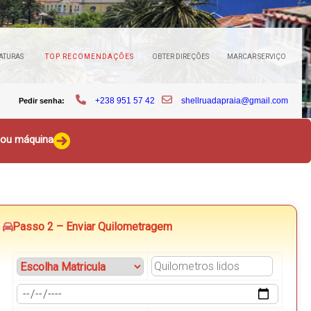
ATURAS
TOP RECOMENDAÇÕES
OBTER DIREÇÕES
MARCAR SERVIÇO
+238 951 57 42
shellruadapraia@gmail.com
Pedir senha:
o ou máquina
Passo 2 – Enviar Quilometragem