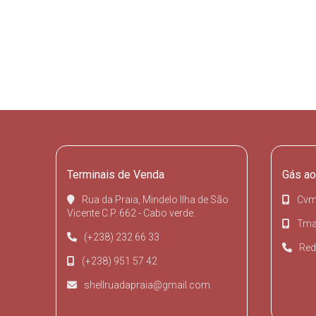
Terminais de Venda
Gás ao
Rua da Praia, Mindelo Ilha de São
Cvm
Vicente C.P. 662 - Cabo verde.
Tmai
(+238) 232 66 33
Red
(+238) 951 57 42
shellruadapraia@gmail.com