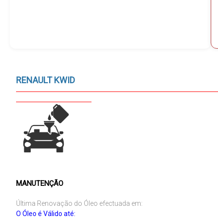
RENAULT KWID
MANUTENÇÃO
Última Renovação do Óleo efectuada em:
O Óleo é Válido até: