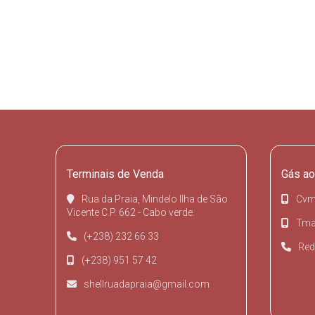
Terminais de Venda
Gás ao
Rua da Praia, Mindelo Ilha de São
Cvm
Vicente C.P. 662 - Cabo verde.
Tmai
(+238) 232 66 33
Red
(+238) 951 57 42
shellruadapraia@gmail.com