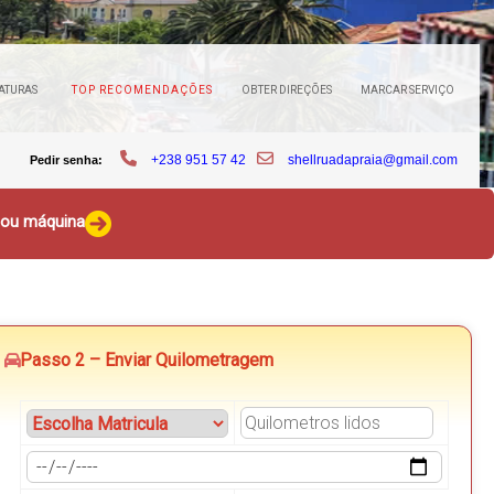
ATURAS
TOP RECOMENDAÇÕES
OBTER DIREÇÕES
MARCAR SERVIÇO
+238 951 57 42
shellruadapraia@gmail.com
Pedir senha:
o ou máquina
Passo 2 – Enviar Quilometragem