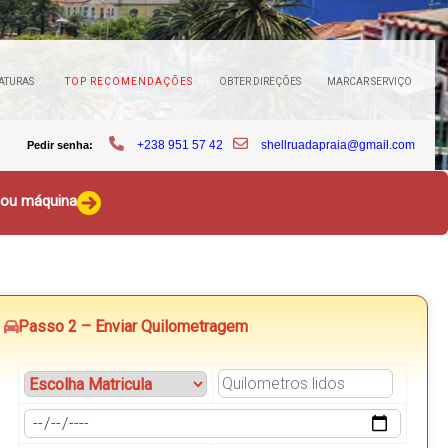
ATURAS
TOP RECOMENDAÇÕES
OBTER DIREÇÕES
MARCAR SERVIÇO
+238 951 57 42
shellruadapraia@gmail.com
Pedir senha:
o ou máquina
Passo 2 – Enviar Quilometragem