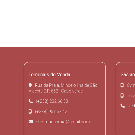
Terminais de Venda
Gás ao
Rua da Praia, Mindelo Ilha de São
Cvm
Vicente C.P. 662 - Cabo verde.
Tmai
(+238) 232 66 33
Red
(+238) 951 57 42
shellruadapraia@gmail.com