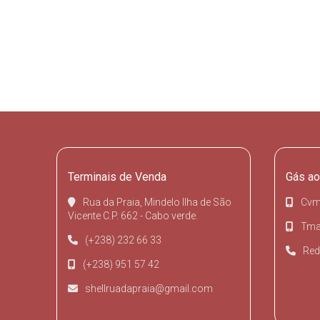
Terminais de Venda
Gás ao
Rua da Praia, Mindelo Ilha de São
Cvm
Vicente C.P. 662 - Cabo verde.
Tmai
(+238) 232 66 33
Red
(+238) 951 57 42
shellruadapraia@gmail.com