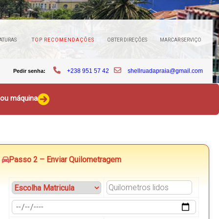
ATURAS
TOP RECOMENDAÇÕES
OBTER DIREÇÕES
MARCAR SERVIÇO
+238 951 57 42
shellruadapraia@gmail.com
Pedir senha:
o ou máquina
Passo 2 – Enviar Quilometragem