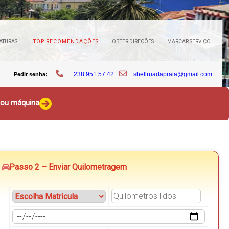
ATURAS
TOP RECOMENDAÇÕES
OBTER DIREÇÕES
MARCAR SERVIÇO
+238 951 57 42
shellruadapraia@gmail.com
Pedir senha:
o ou máquina
Passo 2 – Enviar Quilometragem