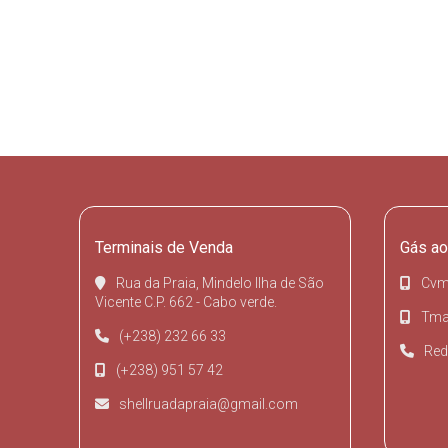
Terminais de Venda
Gás ao
Rua da Praia, Mindelo Ilha de São
Cvm
Vicente C.P. 662 - Cabo verde.
Tmai
(+238) 232 66 33
Red
(+238) 951 57 42
shellruadapraia@gmail.com