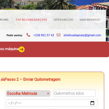
ATURAS
TOP RECOMENDAÇÕES
OBTER DIREÇÕES
MARCAR SERVIÇO
+238 951 57 42
shellruadapraia@gmail.com
Pedir senha:
o ou máquina
Passo 2 – Enviar Quilometragem