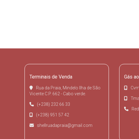
Terminais de Venda
Gás ao
Rua da Praia, Mindelo Ilha de São
Cvm
Vicente C.P. 662 - Cabo verde.
Tmai
(+238) 232 66 33
Red
(+238) 951 57 42
shellruadapraia@gmail.com