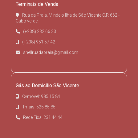
Terminais de Venda
Rua da Praia, Mindelo Ilha de São Vicente C.P. 662 -
Cabo verde.
(+238) 232 66 33
(+238) 951 57 42
shellruadapraia@gmail.com
Gás ao Domicílio São Vicente
Cvmóvel: 985 15 84
Tmais: 525 85 85
Rede Fixa: 231 44 44