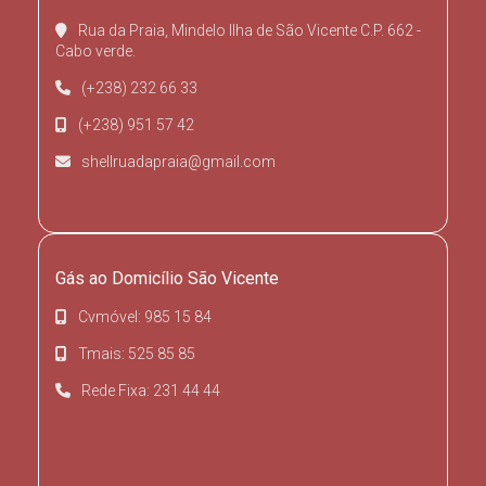
Rua da Praia, Mindelo Ilha de São Vicente C.P. 662 -
Cabo verde.
(+238) 232 66 33
(+238) 951 57 42
shellruadapraia@gmail.com
Gás ao Domicílio São Vicente
Cvmóvel: 985 15 84
Tmais: 525 85 85
Rede Fixa: 231 44 44